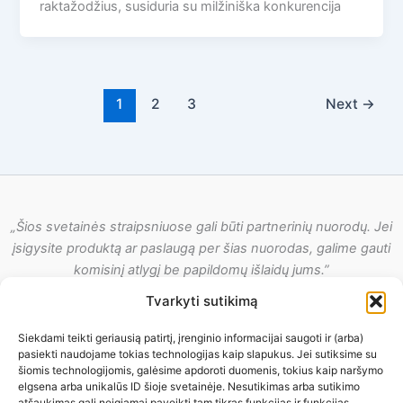
raktažodžius, susiduria su milžiniška konkurencija
1
2
3
Next
→
„Šios svetainės straipsniuose gali būti partnerinių nuorodų. Jei
įsigysite produktą ar paslaugą per šias nuorodas, galime gauti
komisinį atlygį be papildomų išlaidų jums.”
Tvarkyti sutikimą
Siekdami teikti geriausią patirtį, įrenginio informacijai saugoti ir (arba)
pasiekti naudojame tokias technologijas kaip slapukus. Jei sutiksime su
Privatumo politika
šiomis technologijomis, galėsime apdoroti duomenis, tokius kaip naršymo
Slapukų politika (ES)
elgsena arba unikalūs ID šioje svetainėje. Nesutikimas arba sutikimo
atšaukimas gali neigiamai paveikti tam tikras funkcijas ir funkcijas.