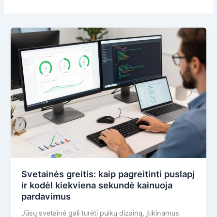
Svetainės greitis: kaip pagreitinti puslapį
ir kodėl kiekviena sekundė kainuoja
pardavimus
Jūsų svetainė gali turėti puikų dizainą, įtikinamus