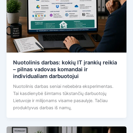
Nuotolinis darbas: kokių IT įrankių reikia
– pilnas vadovas komandai ir
individualiam darbuotojui
Nuotolinis darbas seniai nebebėra eksperimentas.
Tai kasdienybė šimtams tūkstančių darbuotojų
Lietuvoje ir milijonams visame pasaulyje. Tačiau
produktyvus darbas iš namų,