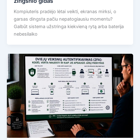
žingsnio gidas
Kompiuteris pradėjo lėtai veikti, ekranas mirksi, o
garsas dingsta pačiu nepatogiausiu momentu?
Galbūt sistema užstringa kiekvieną rytą arba baterija
nebesilaiko