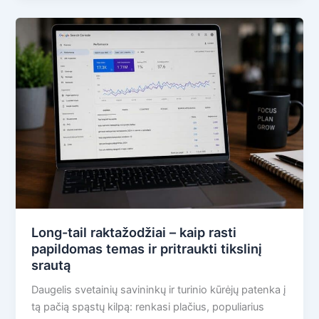
Long-tail raktažodžiai – kaip rasti
papildomas temas ir pritraukti tikslinį
srautą
Daugelis svetainių savininkų ir turinio kūrėjų patenka į
tą pačią spąstų kilpą: renkasi plačius, populiarius