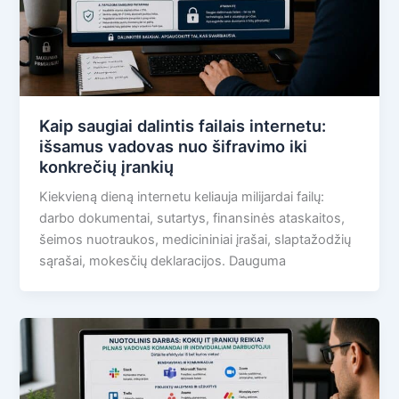
Kaip saugiai dalintis failais internetu:
išsamus vadovas nuo šifravimo iki
konkrečių įrankių
Kiekvieną dieną internetu keliauja milijardai failų:
darbo dokumentai, sutartys, finansinės ataskaitos,
šeimos nuotraukos, medicininiai įrašai, slaptažodžių
sąrašai, mokesčių deklaracijos. Dauguma