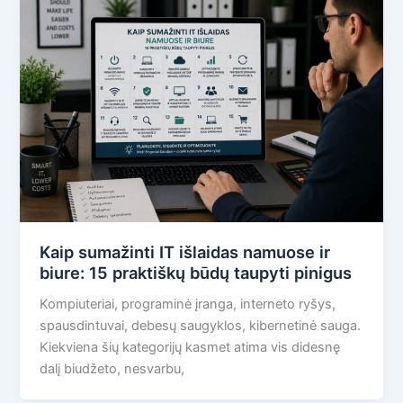
Kaip sumažinti IT išlaidas namuose ir
biure: 15 praktiškų būdų taupyti pinigus
Kompiuteriai, programinė įranga, interneto ryšys,
spausdintuvai, debesų saugyklos, kibernetinė sauga.
Kiekviena šių kategorijų kasmet atima vis didesnę
dalį biudžeto, nesvarbu,