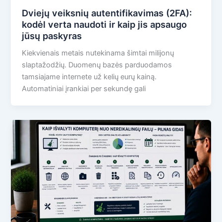
Dviejų veiksnių autentifikavimas (2FA):
kodėl verta naudoti ir kaip jis apsaugo
jūsų paskyras
Kiekvienais metais nutekinama šimtai milijonų
slaptažodžių. Duomenų bazės parduodamos
tamsiajame internete už kelių eurų kainą.
Automatiniai įrankiai per sekundę gali