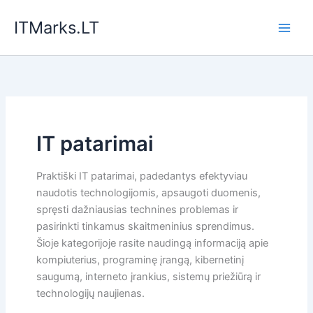
Pereiti
ITMarks.LT
prie
turinio
IT patarimai
Praktiški IT patarimai, padedantys efektyviau
naudotis technologijomis, apsaugoti duomenis,
spręsti dažniausias technines problemas ir
pasirinkti tinkamus skaitmeninius sprendimus.
Šioje kategorijoje rasite naudingą informaciją apie
kompiuterius, programinę įrangą, kibernetinį
saugumą, interneto įrankius, sistemų priežiūrą ir
technologijų naujienas.