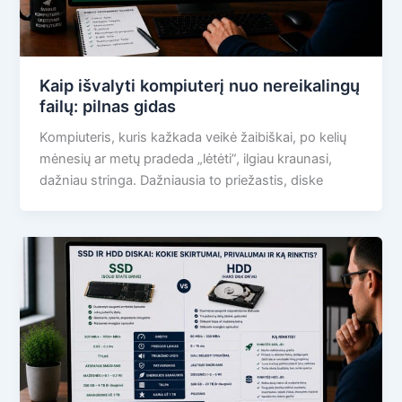
Kaip išvalyti kompiuterį nuo nereikalingų
failų: pilnas gidas
Kompiuteris, kuris kažkada veikė žaibiškai, po kelių
mėnesių ar metų pradeda „lėtėti”, ilgiau kraunasi,
dažniau stringa. Dažniausia to priežastis, diske