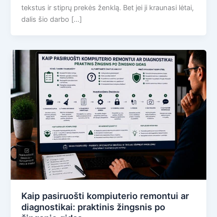
tekstus ir stiprų prekės ženklą. Bet jei ji kraunasi lėtai,
dalis šio darbo […]
Kaip pasiruošti kompiuterio remontui ar
diagnostikai: praktinis žingsnis po