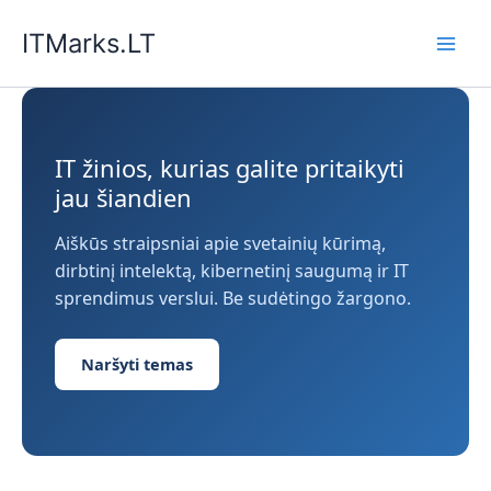
Pereiti
ITMarks.LT
prie
turinio
IT žinios, kurias galite pritaikyti
jau šiandien
Aiškūs straipsniai apie svetainių kūrimą,
dirbtinį intelektą, kibernetinį saugumą ir IT
sprendimus verslui. Be sudėtingo žargono.
Naršyti temas