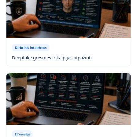
Dirbtinis intelektas
Deepfake grėsmės ir kaip jas atpažinti
IT verslui