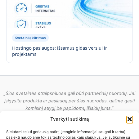
Svetainių kūrimas
Hostingo paslaugos: išsamus gidas verslui ir
projektams
„Šios svetainės straipsniuose gali būti partnerinių nuorodų. Jei
įsigysite produktą ar paslaugą per šias nuorodas, galime gauti
komisinį atlygį be papildomų išlaidų jums.”
Tvarkyti sutikimą
Siekdami teikti geriausią patirtį, įrenginio informacijai saugoti ir (arba)
pasiekti naudojame tokias technologijas kaip slapukus. Jei sutiksime su